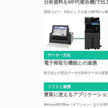
分析資料をMFP(複合機)で出
普段コピー、FAXとしても使うMFPから
データ一元化
電子商取引機能との連携
取引先との受注データや請求データの送受
ソフトと連携
豊富に使えるアプリケーショ
Microsoft®Office（オプション）