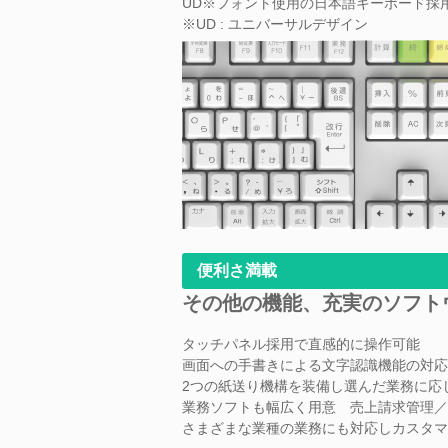
UD※フォント使用の日本語キーボード採
※UD : ユニバーサルデザイン
便利さ満載
その他の機能、充実のソフト
タッチパネル採用で直感的に操作可能
画面への手書きによる文字認識機能の対応
2つの紙送り機構を装備し選んだ業務に応
業務ソフトも幅広く用意 売上請求管理／
さまざまな業種の業務にも対応しカスタ