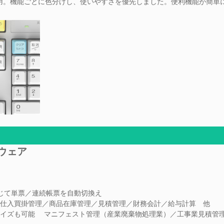
用。機能ごとに色分けし、使いやすさを優先しました。便利機能が簡単
ウェア
じて単票／連続帳票を自動切換え
仕入買掛管理／商品在庫管理／見積管理／財務会計／給与計算 他
マイズも可能 マニフェスト管理（産業廃棄物処理業）／工事業見積管